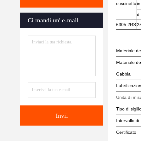
cuscinetto
in
d
Ci mandi un' e-mail.
6305 2RS
2
Materiale del
Materiale dei
Gabbia
Lubrificazio
Unità di mis
Tipo di sigill
Invii
Intervallo d
Certificato