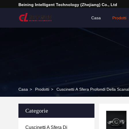
Beining Intelligent Technology (Zhejiang) Co., Ltd
Casa
Prodotti
Casa
>
Prodotti
>
Cuscinetti A Sfera Profondi Della Scana
Categorie
Cuscinetti A Sfera Di