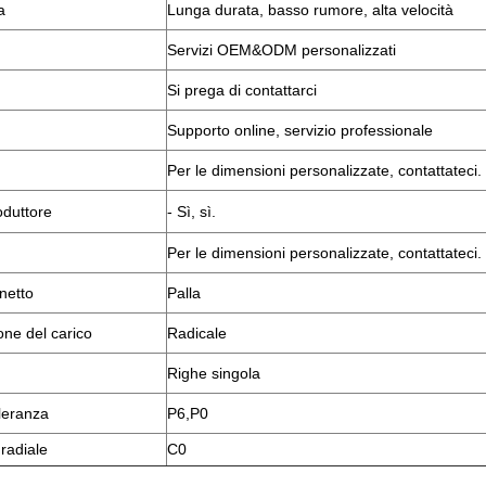
a
Lunga durata, basso rumore, alta velocità
Servizi OEM&ODM personalizzati
Si prega di contattarci
Supporto online, servizio professionale
Per le dimensioni personalizzate, contattateci.
oduttore
- Sì, sì.
Per le dimensioni personalizzate, contattateci.
inetto
Palla
one del carico
Radicale
Righe singola
lleranza
P6,P0
 radiale
C0