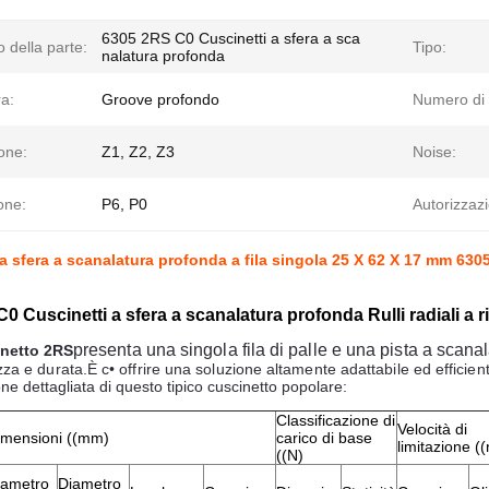
6305 2RS C0 Cuscinetti a sfera a sca
 della parte:
Tipo:
nalatura profonda
ra:
Groove profondo
Numero di 
one:
Z1, Z2, Z3
Noise:
one:
P6, P0
Autorizzaz
a sfera a scanalatura profonda a fila singola 25 X 62 X 17 mm 630
0 Cuscinetti a sfera a scanalatura profonda Rulli radiali a 
presenta una singola fila di palle e una pista a scana
inetto 2RS
za e durata.
È c
• offrire una soluzione altamente adattabile ed efficie
ne dettagliata di questo tipico cuscinetto popolare:
Classificazione di
Velocità di
imensioni ((mm)
carico di base
limitazione (
((N)
iametro
Diametro