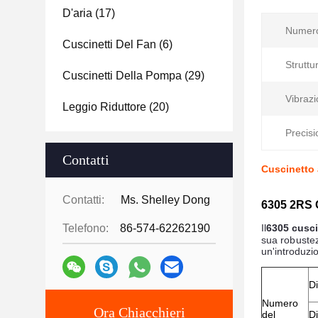
D'aria
(17)
Numero
Cuscinetti Del Fan
(6)
Struttu
Cuscinetti Della Pompa
(29)
Vibrazi
Leggio Riduttore
(20)
Precisi
Contatti
Cuscinetto 
Contatti:
Ms. Shelley Dong
6305 2RS C
Telefono:
86-574-62262190
Il
6305 cusc
sua robustez
un'introduzio
D
Numero
Ora Chiacchieri
del
D