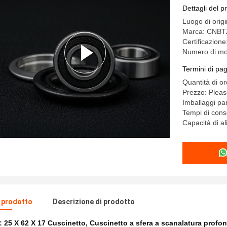
Dettagli del p
Luogo di orig
Marca: CNBT
Certificazion
Numero di mo
Termini di pa
Quantità di o
Prezzo: Pleas
Imballaggi par
Tempi di cons
Capacità di al
l prodotto
Descrizione di prodotto
e:
25 X 62 X 17 Cuscinetto
,
Cuscinetto a sfera a scanalatura profon