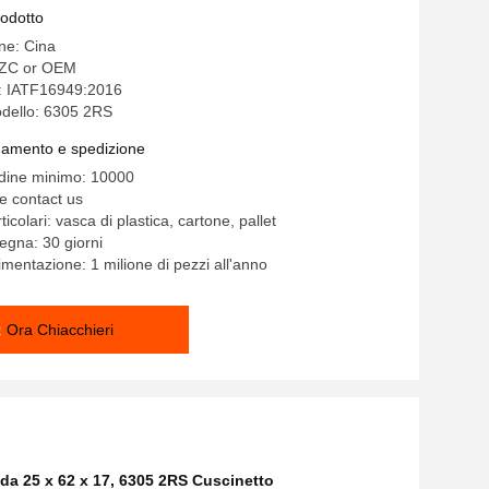
rodotto
ine: Cina
ZC or OEM
e: IATF16949:2016
dello: 6305 2RS
gamento e spedizione
rdine minimo: 10000
e contact us
ticolari: vasca di plastica, cartone, pallet
egna: 30 giorni
imentazione: 1 milione di pezzi all'anno
Ora Chiacchieri
da 25 x 62 x 17
,
6305 2RS Cuscinetto