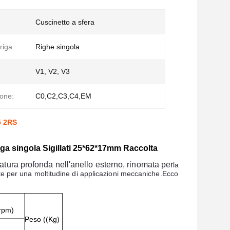
Cuscinetto a sfera
riga:
Righe singola
V1, V2, V3
ione:
C0,C2,C3,C4,EM
5 2RS
riga singola Sigillati 25*62*17mm Raccolta
latura profonda nell'anello esterno, rinomata per
la
nte per una moltitudine di applicazioni meccaniche.
Ecco
(rpm)
Peso ((Kg)