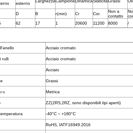
Larghezza
Campione
Dinamica
Staticità
Grassi
Ol
terno
esterno
Non a
No
D
B
r(min)
Cr
Cor.
contatto
co
5
62
17
1
20600
11200
8000
/
l'anello
Acciaio cromato
 rulli
Acciaio cromato
Acciaio
ne
Grassi
ura
Metrica
o
ZZ(2RS
,
2RZ, sono disponibili tipi aperti)
i temperatura
-40°C ~ +180°C
RoHS, IATF16949:2016