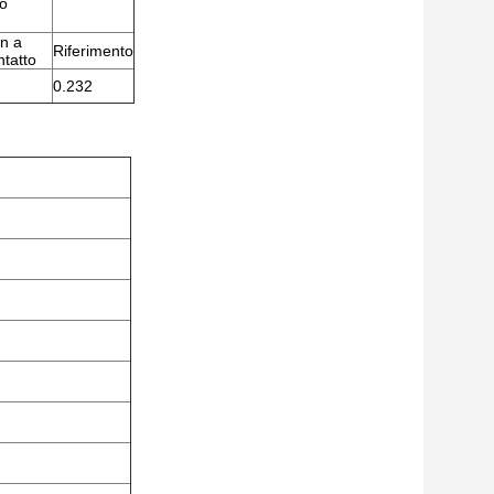
io
n a
Riferimento
ntatto
0.232