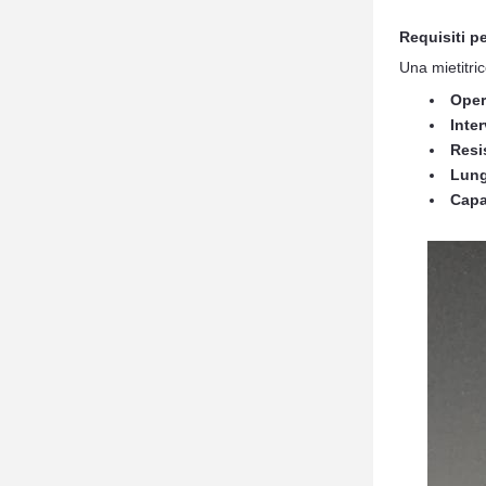
Requisiti pe
Una mietitric
Oper
Inte
Resi
Lung
Capa