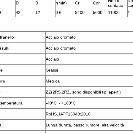
Non a
No
D
B
r(min)
Cr
Cor.
contatto
co
0
42
12
0.6
9400
5000
11000
/
l'anello
Acciaio cromato
 rulli
Acciaio cromato
Acciaio
ne
Grassi
ura
Metrica
o
ZZ(2RS
,
2RZ, sono disponibili tipi aperti)
i temperatura
-40°C ~ +180°C
RoHS, IATF16949:2016
a
Lunga durata, basso rumore, alta velocità