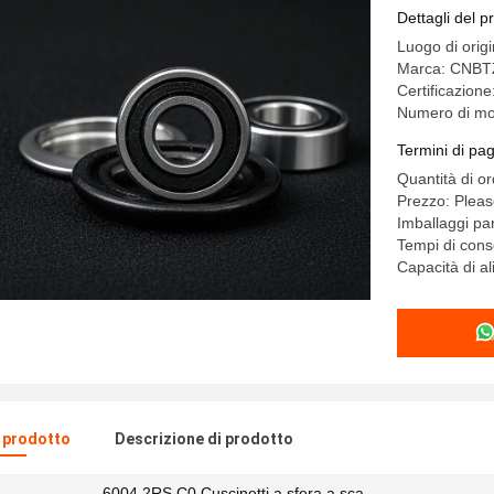
alta veloc
Dettagli del p
Luogo di orig
Marca: CNBT
Certificazion
Numero di mo
Termini di pa
Quantità di o
Prezzo: Pleas
Imballaggi par
Tempi di cons
Capacità di a
l prodotto
Descrizione di prodotto
6004 2RS C0 Cuscinetti a sfera a sca