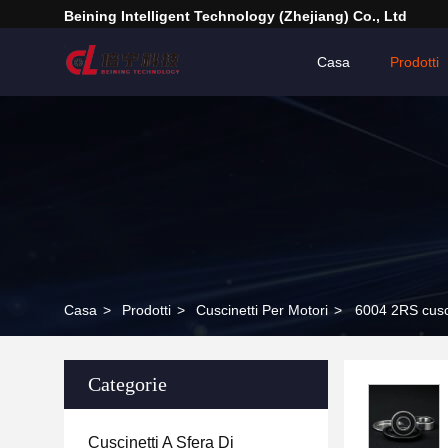
Beining Intelligent Technology (Zhejiang) Co., Ltd
Casa
Prodotti
Casa
>
Prodotti
>
Cuscinetti Per Motori
>
6004 2RS cuscin
Categorie
Cuscinetti A Sfera Di