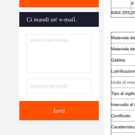
d
6004 2RS
2
Ci mandi un' e-mail.
Materiale del
Materiale dei
Gabbia
Lubrificazio
Unità di mis
Tipo di sigill
Intervallo d
Invii
Certificato
Caratteristic