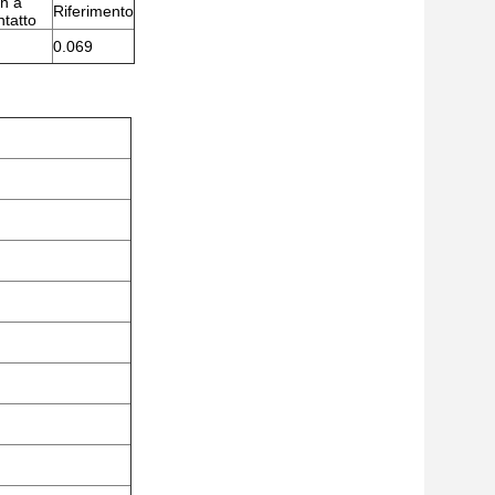
n a
Riferimento
ntatto
0.069