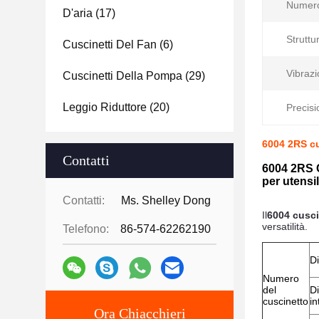
Numero
D'aria
(17)
Struttu
Cuscinetti Del Fan
(6)
Vibrazi
Cuscinetti Della Pompa
(29)
Leggio Riduttore
(20)
Precisi
6004 2RS cus
Contatti
6004 2RS C
per utensili
Contatti:
Ms. Shelley Dong
Il
6004 cusc
versatilità.
Telefono:
86-574-62262190
D
Numero
del
D
cuscinetto
in
Ora Chiacchieri