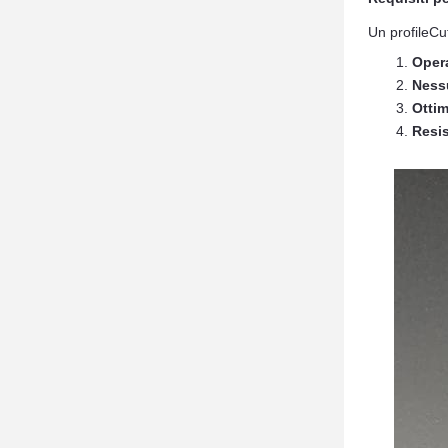
Un profileCut
Opera
Nessu
Ottim
Resis