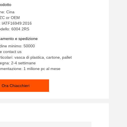
ità radiale
rodotto
ine: Cina
ZC or OEM
e: IATF16949:2016
dello: 6004 2RS
gamento e spedizione
rdine minimo: 50000
e contact us
ticolari: vasca di plastica, cartone, pallet
egna: 2-4 settimane
limentazione: 1 milione pc al mese
Ora Chiacchieri