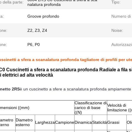
 della parte:
Tipo:
nalatura profonda
ra:
Groove profondo
Numero di 
one:
Z2, Z3, Z4
Noise:
one:
P6, P0
Autorizzaz
cinetti a sfera a scanalatura profonda tagliatore di profili per utens
0 Cuscinetti a sfera a scanalatura profonda Radiale a fila si
 elettrici ad alta velocità
inetto 2RS
è un cuscinetto a sfere a scanalatura profonda ampiamente uti
Classificazione di
Velocità di
imensioni ((mm)
carico di base
limitazione (
((N)
iametro
Diametro
Larghezza
Campione
Dinamica
Staticità
Grassi
Ol
terno
esterno