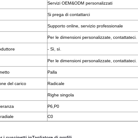
Servizi OEM&ODM personalizzati
Si prega di contattarci
Supporto online, servizio professionale
Per le dimensioni personalizzate, contattateci.
oduttore
- Sì, sì.
Per le dimensioni personalizzate, contattateci.
inetto
Palla
one del carico
Radicale
Righe singola
lleranza
P6,P0
 radiale
C0
r i cuscinetti in
Tagliatore di profili