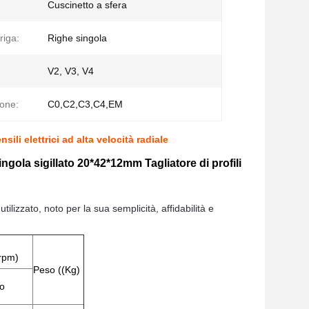
Cuscinetto a sfera
riga:
Righe singola
V2, V3, V4
ione:
C0,C2,C3,C4,EM
ili elettrici ad alta velocità radiale
ngola sigillato 20*42*12
mm Tagliatore di profili
lizzato, noto per la sua semplicità, affidabilità e
(rpm)
Peso ((Kg)
io