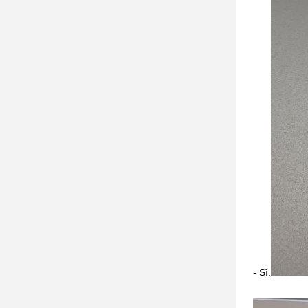
- Sì.