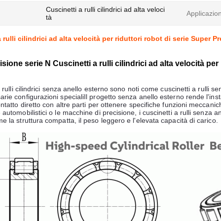
Cuscinetti a rulli cilindrici ad alta veloci
Applicazio
tà
 rulli cilindrici ad alta velocità per riduttori robot di serie Super P
sione serie N Cuscinetti a rulli cilindrici ad alta velocità p
a rulli cilindrici senza anello esterno sono noti come cuscinetti a rulli s
rie configurazioni specialiIl progetto senza anello esterno rende l'insta
ntatto diretto con altre parti per ottenere specifiche funzioni meccanich
 automobilistici o le macchine di precisione, i cuscinetti a rulli senza 
e la struttura compatta, il peso leggero e l'elevata capacità di carico.