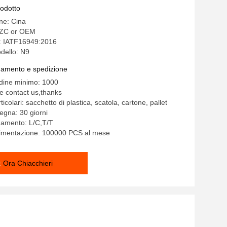
rodotto
ine: Cina
ZC or OEM
e: IATF16949:2016
dello: N9
gamento e spedizione
rdine minimo: 1000
e contact us,thanks
ticolari: sacchetto di plastica, scatola, cartone, pallet
egna: 30 giorni
gamento: L/C,T/T
alimentazione: 100000 PCS al mese
Ora Chiacchieri