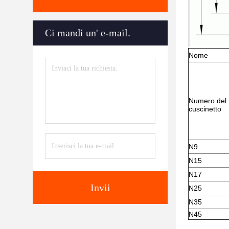
Ci mandi un' e-mail.
Nome
Numero del
cuscinetto
N9
N15
N17
Invii
N25
N35
N45