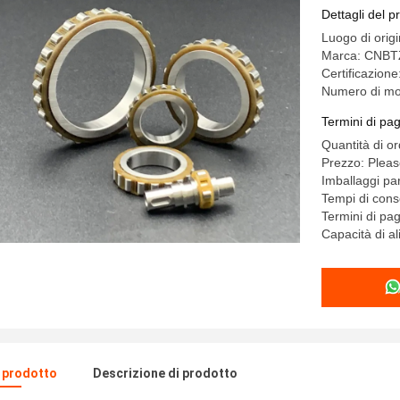
Dettagli del p
Luogo di orig
Marca: CNBT
Certificazion
Numero di mo
Termini di pa
Quantità di o
Prezzo: Pleas
Imballaggi par
Tempi di cons
Termini di pa
Capacità di 
l prodotto
Descrizione di prodotto