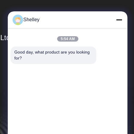
Shelley
 Ltd
5:54 AM
Good day, what product are you looking 
Collegamenti Rapidi
for?
Profilo aziendale
Giro della fabbrica
Controllo di qualità
Notizie
Casi
Mappa del sito