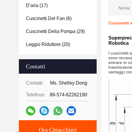
D'aria
(17)
Nome:
Cuscinetti Del Fan
(6)
Cuscinetti a
Cuscinetti Della Pompa
(29)
Superpreci
Robotica
Leggio Riduttore
(20)
I cuscinetti 
sono necessa
entrare in co
Contatti
trasmissione
vantaggi com
Contatti:
Ms. Shelley Dong
Telefono:
86-574-62262190
Ora Chiacchieri