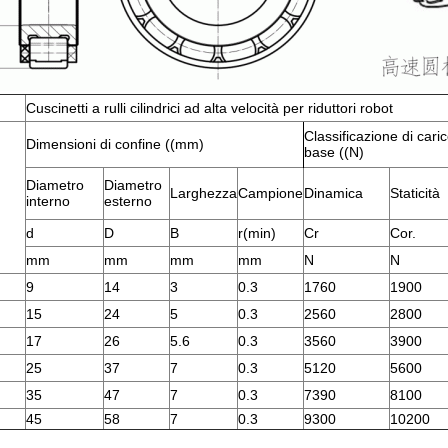
Cuscinetti a rulli cilindrici ad alta velocità per riduttori robot
Classificazione di caric
Dimensioni di confine ((mm)
base ((N)
Diametro
Diametro
Larghezza
Campione
Dinamica
Staticità
interno
esterno
d
D
B
r(min)
Cr
Cor.
mm
mm
mm
mm
N
N
9
14
3
0.3
1760
1900
15
24
5
0.3
2560
2800
17
26
5.6
0.3
3560
3900
25
37
7
0.3
5120
5600
35
47
7
0.3
7390
8100
45
58
7
0.3
9300
10200