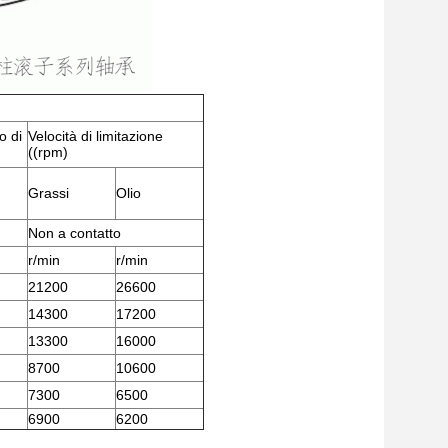
o di
Velocità di limitazione
((rpm)
Grassi
Olio
Non a contatto
r/min
r/min
21200
26600
14300
17200
13300
16000
8700
10600
7300
6500
6900
6200