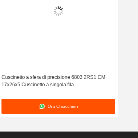
Cuscinetto a sfera di precisione 6803 2RS1 CM
Cusc
17x26x5 Cuscinetto a singola fila
Cusc
Ora Chiacchieri