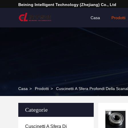
Beining Intelligent Technology (Zhejiang) Co., Ltd
Casa
Prodotti
Casa
>
Prodotti
>
Cuscinetti A Sfera Profondi Della Scana
Categorie
Cuscinetti A Sfera Di