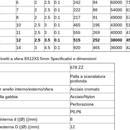
3
6
2
2.5
0.1
242
94
60000
7
4
7
2
2.5
0.1
222
88
54000
6
5
8
2
2.5
0.1
217
91
49000
5
6
10
2.5
3
0.1
465
196
43000
5
7
11
2.5
3
0.1
555
269
40000
4
8
12
2.5
3.5
0.1
515
252
38000
4
9
14
3
4.5
0.1
920
465
36000
4
netti a sfera 8X12X3.5mm Specificativi e dimensioni
678 ZZ
Palla a scanalatura
profonda
r anello interno/esterno/sfera
Acciaio cromato
lla gabbia
Acciaio/Nylon
Perforazione
P0,P6
interna d ((Ø) ((mm)
8
esterna D ((Ø) ((mm)
12