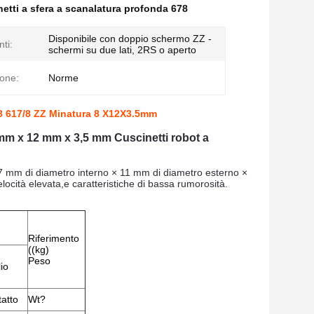
netti a sfera a scanalatura profonda 678
Disponibile con doppio schermo ZZ -
nti:
schermi su due lati, 2RS o aperto
ione:
Norme
678 617/8 ZZ Minatura 8 X12X3.5mm
 mm x 12 mm x 3,5 mm Cuscinetti robot a
i 7 mm di diametro interno × 11 mm di diametro esterno ×
ocità elevata,e caratteristiche di bassa rumorosità.
Riferimento
((kg)
Peso
io
atto
Wt?