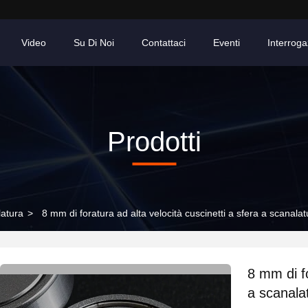
Video
Su Di Noi
Contattaci
Eventi
Interroga
Prodotti
latura
>
8 mm di foratura ad alta velocità cuscinetti a sfera a scan
8 mm di fo
a scanala