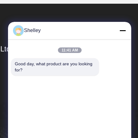
Shelley
 Ltd
11:41 AM
Good day, what product are you looking 
Collegamenti Rapidi
for?
Profilo aziendale
Giro della fabbrica
Controllo di qualità
Notizie
Casi