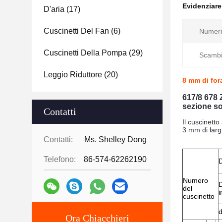
Evidenziar
D'aria
(17)
Cuscinetti Del Fan
(6)
Numeri 
Cuscinetti Della Pompa
(29)
Scambi
Leggio Riduttore
(20)
8 mm di for
617/8 678 
sezione sot
Contatti
Il cuscinett
3 mm di larg
Contatti:
Ms. Shelley Dong
Telefono:
86-574-62262190
D
Numero
del
i
cuscinetto
Ora Chiacchieri