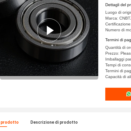
X12X3.5
Dettagli del p
Luogo di orig
Marca: CNBT
Certificazion
Numero di mo
Termini di pa
Quantità di o
Prezzo: Pleas
Imballaggi par
Tempi di cons
Termini di pa
Capacità di a
l prodotto
Descrizione di prodotto