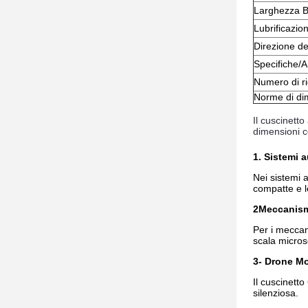
Larghezza B
Lubrificazio
Direzione de
Specifiche/
Numero di ri
Norme di di
Il cuscinett
dimensioni c
1. Sistemi a
Nei sistemi 
compatte e le
2Meccanismi
Per i meccani
scala microsc
3- Drone Mo
Il cuscinett
silenziosa.