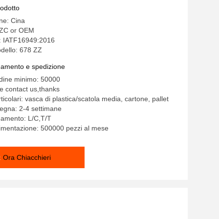
mm
rodotto
ine: Cina
ZC or OEM
e: IATF16949:2016
dello: 678 ZZ
gamento e spedizione
rdine minimo: 50000
e contact us,thanks
ticolari: vasca di plastica/scatola media, cartone, pallet
egna: 2-4 settimane
gamento: L/C,T/T
limentazione: 500000 pezzi al mese
Ora Chiacchieri