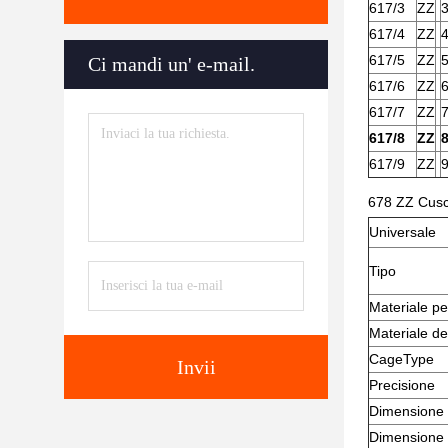
617/3
ZZ
617/4
ZZ
617/5
ZZ
Ci mandi un' e-mail.
617/6
ZZ
617/7
ZZ
617/8
ZZ
617/9
ZZ
678 ZZ Cusci
Universale
Tipo
Materiale pe
Materiale de
CageType
Invii
Precisione
Dimensione 
Dimensione 