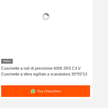
Video
Vid
Cuscinetto a rulli di precisione 6006 2RS C3 V
6005
Cuscinetto a sfera sigillato a scanalatura 30*55*13
prof
Ora Chiacchieri