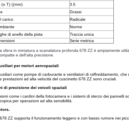
 (o T) ((mm)
3.5
ne
Grassi
l carico
Radicale
Ambiente
Norme
ghe di anello della pista
Traccia unica
mensioni
Serie metrica
o a sfera in miniatura a scanalatura profonda 678 ZZ è ampiamente utiliz
ompatte e dell'alta precisione.
usiliari per motori aerospaziali
ausiliari come pompe di carburante e ventilatori di raffreddamento, che 
 prestazioni ad alta velocità del cuscinetto 678 ZZ sono cruciali.
 di precisione dei veicoli spaziali
smi come i cardini della fotocamera e i sistemi di sterzo dei pannelli so
opica per operazioni ad alta sensibilità.
tors.
o 678 ZZ supporta il funzionamento leggero e con basso rumore nei piccol