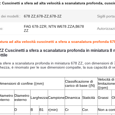
e:
Cuscinetti a sfera ad alta velocità a scanalatura profonda
,
cusci
dei modelli::
678 ZZ,678-ZZ,678-2Z
Sigilli porta
FAG 678-2ZR, NTN W678 ZZA,B678
o:
Autorizzaz
ZZ
atura ad alta velocità cuscinetti a sfera a scanalatura profonda 
ZZ Cuscinetti a sfera a scanalatura profonda in miniatura 8
tile
o a sfere a scanalatura profonda in miniatura 678 ZZ, con dimensioni d
hezza, è rinomato per le sue dimensioni compatte, la sua capacità di vel
Velocità di
Classificazione di
imensioni di confine ((mm)
limitazione
carico di base ((N)
((rpm)
Diametro
Diametro
Larghezza
Campione
Dinamica
Staticità
Grassi
Ol
nterno
esterno
d
D
B
B1
r(min)
Cr
Cor.
Non a cont